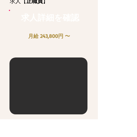
求人【
正職
員
】
求人詳細を確認
月給 243,800円 〜
白髪染め専門店 髪染丸
​草加VARIE店