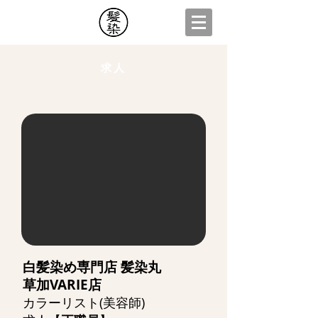
求人
白髪染め専門店 髪染丸
​草加VARIE店
カラーリスト(美容師)